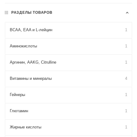
РАЗДЕЛЫ ТОВАРОВ
BCAA, EAA и L-лейцин
1
Аминокислоты
1
Аргинин, AAKG, Citrulline
1
Витамины и минералы
4
Гейнеры
1
Глютамин
1
Жирные кислоты
1