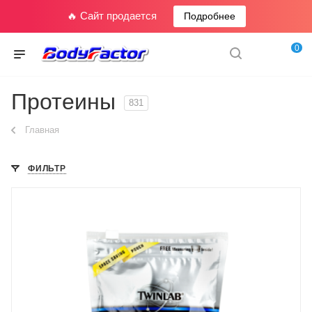
🔥 Сайт продается
Подробнее
0
Протеины
831
Главная
ФИЛЬТР