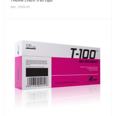
THERM LINE® S 60 caps
Арт.: 2520-01