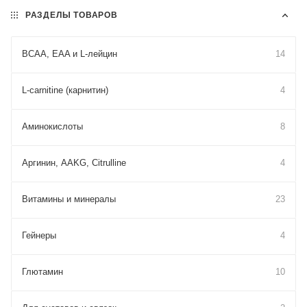
РАЗДЕЛЫ ТОВАРОВ
BCAA, EAA и L-лейцин
14
L-carnitine (карнитин)
4
Аминокислоты
8
Аргинин, AAKG, Citrulline
4
Витамины и минералы
23
Гейнеры
4
Глютамин
10