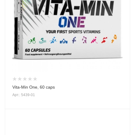
Vita-Min One, 60 caps
Арт.: 5439-01