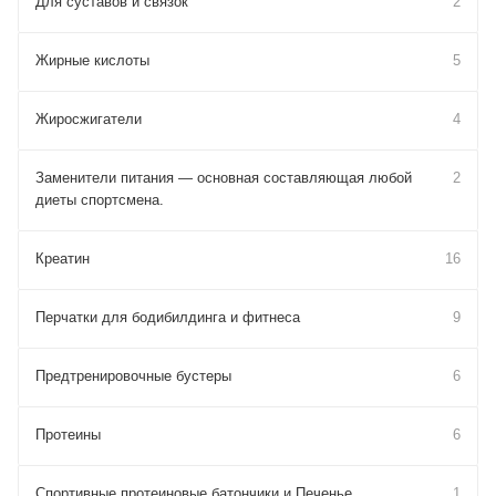
Для cуставов и связок
2
Жирные кислоты
5
Жиросжигатели
4
Заменители питания — основная составляющая любой
2
диеты спортсмена.
Креатин
16
Перчатки для бодибилдинга и фитнеса
9
Предтренировочные бустеры
6
Протеины
6
Спортивные протеиновые батончики и Печенье
1