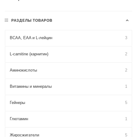
РАЗДЕЛЫ ТОВАРОВ
BCAA, EAA и L-лейцин
3
L-carnitine (карнитин)
2
Аминокислоты
2
Витамины и минералы
1
Гейнеры
5
Глютамин
1
Жиросжигатели
5