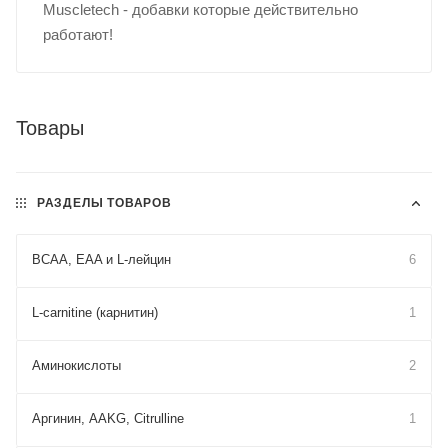
Muscletech - добавки которые действительно
работают!
Товары
РАЗДЕЛЫ ТОВАРОВ
BCAA, EAA и L-лейцин
6
L-carnitine (карнитин)
1
Аминокислоты
2
Аргинин, AAKG, Citrulline
1