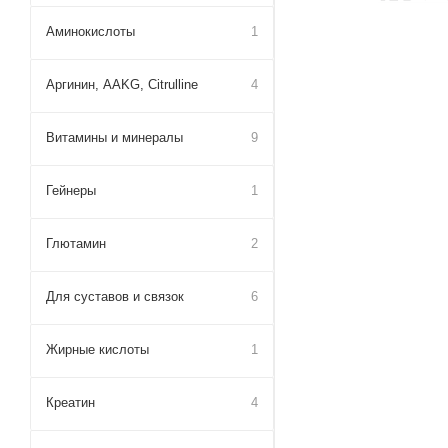
Аминокислоты
1
Аргинин, AAKG, Citrulline
4
Витамины и минералы
9
Гейнеры
1
Глютамин
2
Для cуставов и связок
6
Жирные кислоты
1
Креатин
4