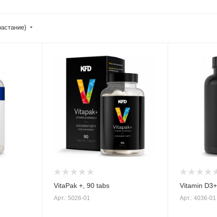
растание)
VitaPak +, 90 tabs
Vitamin D3+
Арт.: 5026-01
Арт.: 4036-01