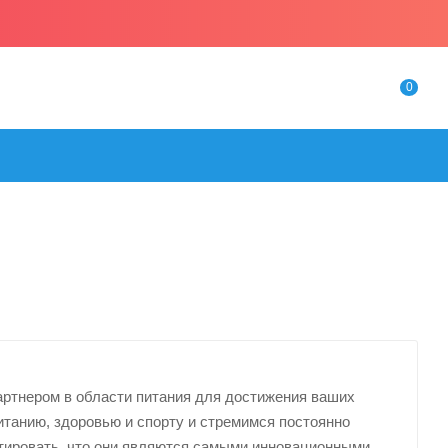
0
ртнером в области питания для достижения ваших
итанию, здоровью и спорту и стремимся постоянно
тировать, что они являются самыми инновационными,