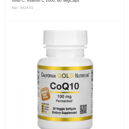
Gold C, Vitamin C 1000, 60 VegCaps
Арт.: 5424-01