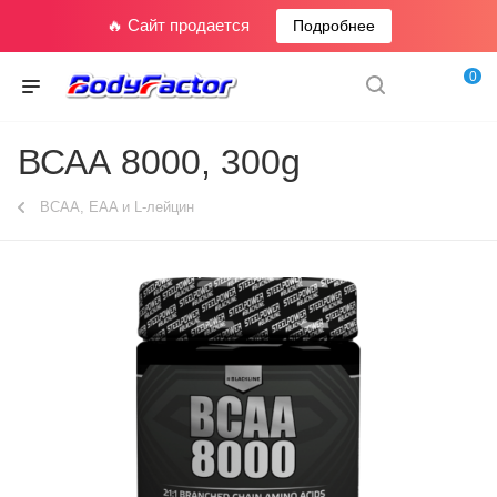
🔥 Сайт продается
Подробнее
0
ВСАА 8000, 300g
BCAA, EAA и L-лейцин