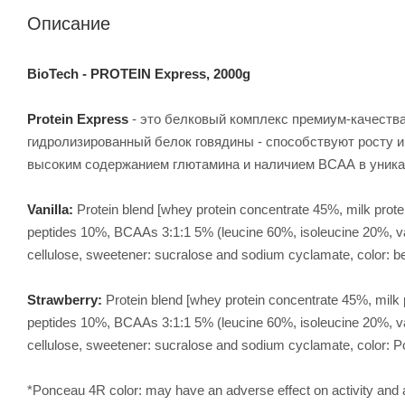
Описание
BioTech - PROTEIN Express, 2000g
Protein Express
- это белковый комплекс премиум-качества
гидролизированный белок говядины - способствуют росту 
высоким содержанием глютамина и наличием ВСАА в уникал
Vanilla:
Protein blend [whey protein concentrate 45%, milk prot
peptides 10%, BCAAs 3:1:1 5% (leucine 60%, isoleucine 20%, vali
cellulose, sweetener: sucralose and sodium cyclamate, color: b
Strawberry:
Protein blend [whey protein concentrate 45%, milk 
peptides 10%, BCAAs 3:1:1 5% (leucine 60%, isoleucine 20%, vali
cellulose, sweetener: sucralose and sodium cyclamate, color: 
*Ponceau 4R color: may have an adverse effect on activity and at