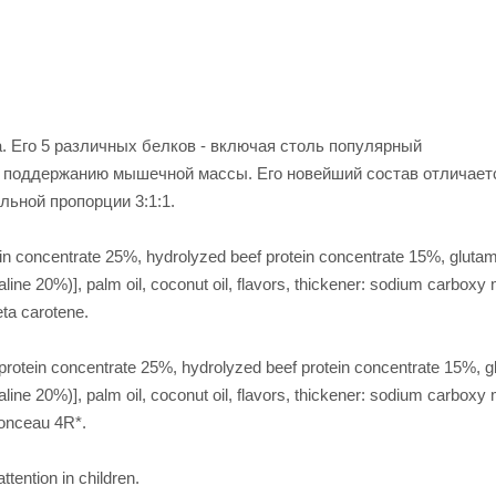
. Его 5 различных белков - включая столь популярный
и поддержанию мышечной массы. Его новейший состав отличает
ьной пропорции 3:1:1.
ein concentrate 25%, hydrolyzed beef protein concentrate 15%, gluta
ne 20%)], palm oil, coconut oil, flavors, thickener: sodium carboxy 
eta carotene.
protein concentrate 25%, hydrolyzed beef protein concentrate 15%, g
ne 20%)], palm oil, coconut oil, flavors, thickener: sodium carboxy 
Ponceau 4R*.
tention in children.