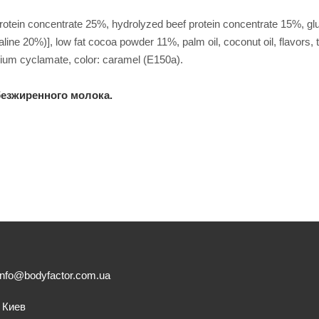
rotein concentrate 25%, hydrolyzed beef protein concentrate 15%, gl
ne 20%)], low fat cocoa powder 11%, palm oil, coconut oil, flavors, 
ium cyclamate, color: caramel (E150a).
безжиренного молока.
info@bodyfactor.com.ua
. Киев