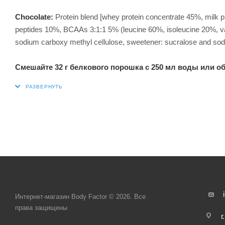
Chocolate:
Protein blend [whey protein concentrate 45%, milk p
peptides 10%, BCAAs 3:1:1 5% (leucine 60%, isoleucine 20%, vali
sodium carboxy methyl cellulose, sweetener: sucralose and sod
Cмешайте 32 г белкового порошка с 250 мл воды или о
Интернет-магазин Body Factor © 2026. Все
права защищены
г