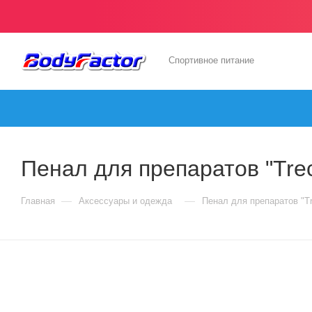
Спортивное питание
Пенал для препаратов "Trec 
—
—
Главная
Аксессуары и одежда
Пенал для препаратов "Tre