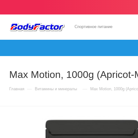
Спортивное питание
Max Motion, 1000g (Apricot
—
—
Главная
Витамины и минералы
Max Motion, 1000g (Apric