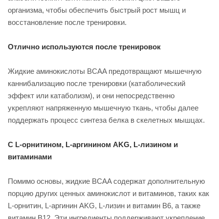
организма, чтобы обеспечить быстрый рост мышц и
восстановление после тренировки.
Отлично используются после тренировок
Жидкие аминокислоты BCAA предотвращают мышечную
каннибализацию после тренировки (катаболический
эффект или катаболизм), и они непосредственно
укрепляют напряженную мышечную ткань, чтобы далее
поддержать процесс синтеза белка в скелетных мышцах.
С L-орнитином, L-аргинином AKG, L-лизином и
витаминами
Помимо основы, жидкие BCAA содержат дополнительную
порцию других ценных аминокислот и витаминов, таких как
L-орнитин, L-аргинин AKG, L-лизин и витамин В6, а также
витамин В12. Эти ингредиенты поддерживают укрепление