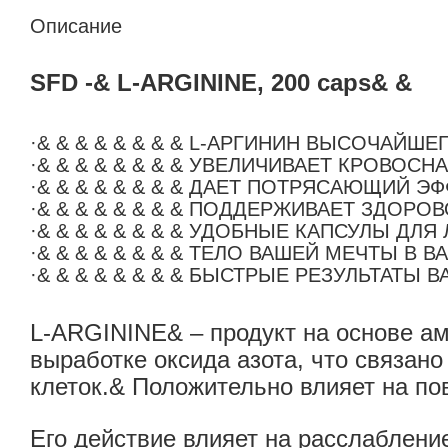
Описание
SFD -& L-ARGININE, 200 caps& &
·& & & & & & & &
L-АРГИНИН ВЫСОЧАЙШЕГО
·& & & & & & & &
УВЕЛИЧИВАЕТ КРОВОСНА
·& & & & & & & &
ДАЕТ ПОТРЯСАЮЩИЙ ЭФ
·& & & & & & & &
ПОДДЕРЖИВАЕТ ЗДОРОВ
·& & & & & & & &
УДОБНЫЕ КАПСУЛЫ ДЛЯ 
·& & & & & & & &
ТЕЛО ВАШЕЙ МЕЧТЫ В В
·& & & & & & & &
БЫСТРЫЕ РЕЗУЛЬТАТЫ В
L-ARGININE& – продукт на основе ами
выработке оксида азота, что связа
клеток.& Положительно влияет на п
Его действие влияет на расслаблени