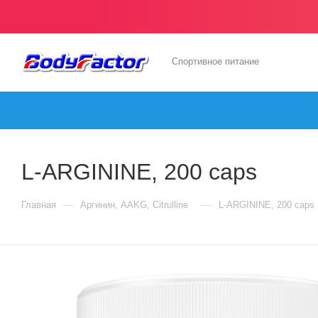
Спортивное питание
L-ARGININE, 200 caps
—
—
Главная
Аргинин, AAKG, Citrulline
L-ARGININE, 200 caps