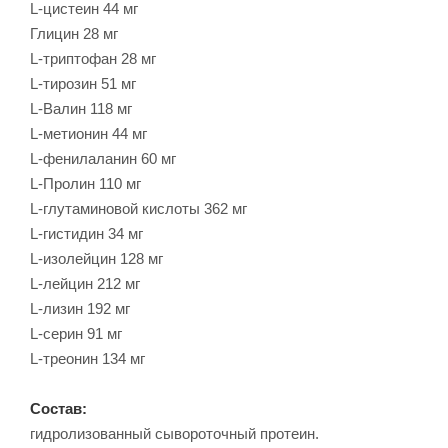
L-цистеин 44 мг
Глицин 28 мг
L-триптофан 28 мг
L-тирозин 51 мг
L-Валин 118 мг
L-метионин 44 мг
L-фенилаланин 60 мг
L-Пролин 110 мг
L-глутаминовой кислоты 362 мг
L-гистидин 34 мг
L-изолейцин 128 мг
L-лейцин 212 мг
L-лизин 192 мг
L-серин 91 мг
L-треонин 134 мг
Состав:
гидролизованный сывороточный протеин.