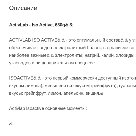
Описание
ActivLab - Iso Active, 630g& &
ACTIVLAB ISO ACTIVE& & - это оптимальный состав& & угл
обеспечивает водно-электролитный баланс в организме во 
наиболее важные& & электролиты: натрий, калий, хлориды
углеводов в пищеварительном процессе.
ISOACTIVE& & - это первый коммерчески доступный изотон
вкусом лимона), женьшеня (со вкусом грейпфрута), гуараны
вкусы: грейпфрут, лимон, апельсин, вишня.&
Activlab Isoactive основные моменты:
&