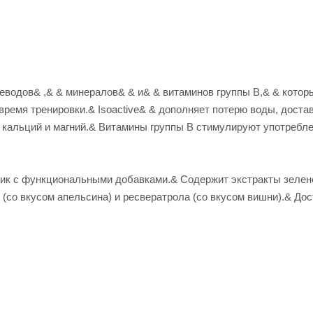
еводов& ,& & минералов& & и& & витаминов группы В,& & котор
время тренировки.& Isoactive& & дополняет потерю воды, доста
, кальций и магний.& Витамины группы В стимулируют употребл
ик с функциональными добавками.& Содержит экстракты зелено
 (со вкусом апельсина) и ресвератрола (со вкусом вишни).& До