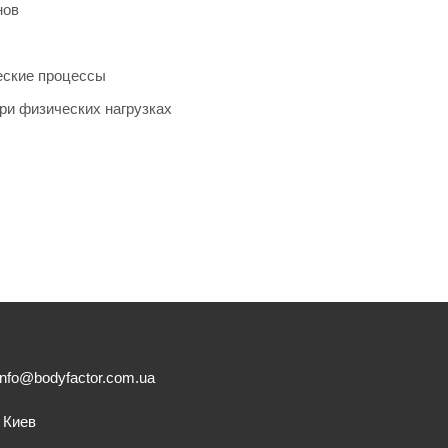
нов
еские процессы
ри физических нагрузках
info@bodyfactor.com.ua
. Киев