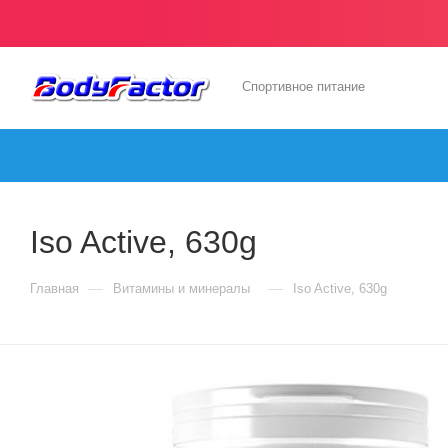
Спортивное питание
Iso Active, 630g
—
—
Главная
Витамины и минералы
Iso Active, 630g