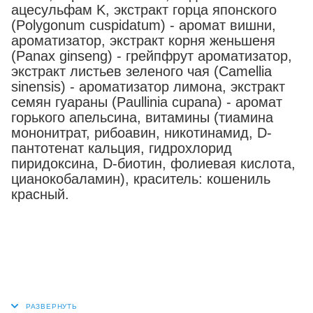
ацесульфам K, экстракт горца японского
(Polygonum cuspidatum) - аромат вишни,
ароматизатор, экстракт корня женьшеня
(Panax ginseng) - грейпфрут ароматизатор,
экстракт листьев зеленого чая (Camellia
sinensis) - ароматизатор лимона, экстракт
семян гуараны (Paullinia cupana) - аромат
горького апельсина, витамины (тиамина
мононитрат, рибоавин, никотинамид, D-
пантотенат кальция, гидрохлорид
пиридоксина, D-биотин, фолиевая кислота,
цианокобаламин), краситель: кошениль
красный.