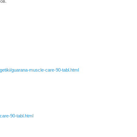
ов.
rgetiki/guarana-muscle-care-90-tabl.html
care-90-tabl.html