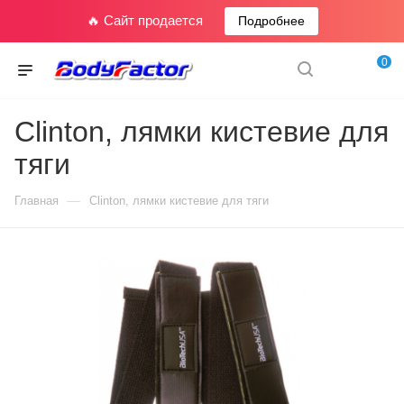
🔥 Сайт продается
Подробнее
0
Clinton, лямки кистевие для
тяги
—
Главная
Clinton, лямки кистевие для тяги