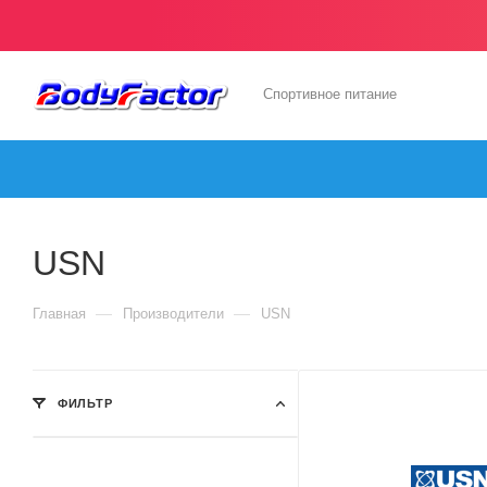
Спортивное питание
USN
—
—
Главная
Производители
USN
ФИЛЬТР