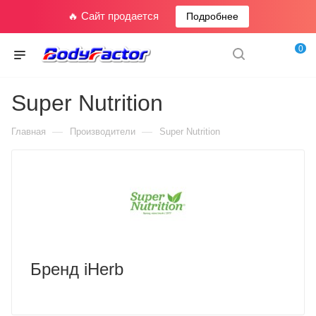
🔥 Сайт продается
Подробнее
0
Super Nutrition
—
—
Главная
Производители
Super Nutrition
Бренд iHerb