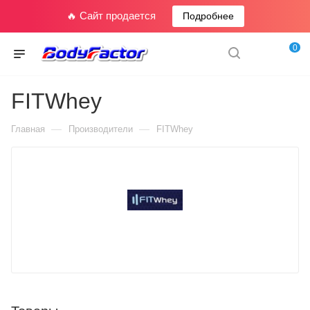
🔥 Сайт продается
Подробнее
0
FITWhey
—
—
Главная
Производители
FITWhey