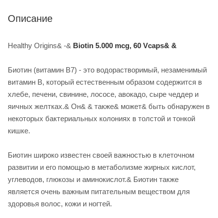
Описание
Healthy Origins& -&
Biotin 5.000 mcg, 60 Vcaps& &
Биотин (витамин B7) - это водорастворимый, незаменимый
витамин B, который естественным образом содержится в
хлебе, печени, свинине, лососе, авокадо, сыре чеддер и
яичных желтках.& Он& & также& может& быть обнаружен в
некоторых бактериальных колониях в толстой и тонкой
кишке.
Биотин широко известен своей важностью в клеточном
развитии и его помощью в метаболизме жирных кислот,
углеводов, глюкозы и аминокислот.& Биотин также
является очень важным питательным веществом для
здоровья волос, кожи и ногтей.