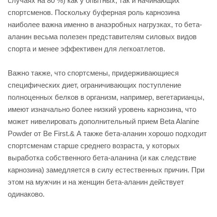
случаях на 80 %) как у опытных, так и начинающих
спортсменов. Поскольку буферная роль карнозина
наиболее важна именно в анаэробных нагрузках, то бета-
аланин весьма полезен представителям силовых видов
спорта и менее эффективен для легкоатлетов.
Важно также, что спортсмены, придерживающиеся
специфических диет, ограничивающих поступление
полноценных белков в организм, например, вегетарианцы,
имеют изначально более низкий уровень карнозина, что
может нивелировать дополнительный прием Beta Alanine
Powder от Be First.& А также бета-аланин хорошо подходит
спортсменам старше среднего возраста, у которых
выработка собственного бета-аланина (и как следствие
карнозина) замедляется в силу естественных причин. При
этом на мужчин и на женщин бета-аланин действует
одинаково.