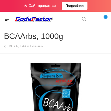
🔥 Сайт продается
Подробнее
0
BCAArbs, 1000g
BCAA, EAA и L-лейцин