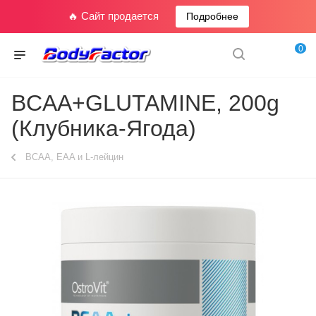
🔥 Сайт продается
Подробнее
0
BCAA+GLUTAMINE, 200g
(Клубника-Ягода)
BCAA, EAA и L-лейцин