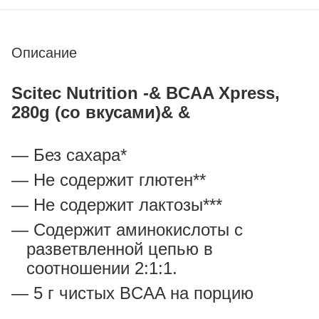
Описание
Scitec Nutrition -& BCAA Xpress,
280g (со вкусами)& &
Без сахара*
Не содержит глютен**
Не содержит лактозы***
Содержит аминокислоты с
разветвленной цепью в
соотношении 2:1:1.
5 г чистых BCAA на порцию