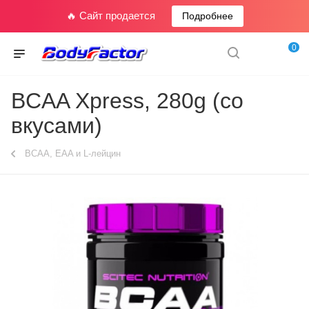
🔥 Сайт продается
Подробнее
0
BCAA Xpress, 280g (со
вкусами)
BCAA, EAA и L-лейцин