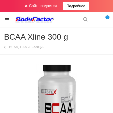
🔥 Сайт продается
Подробнее
0
BCAA Xline 300 g
BCAA, EAA и L-лейцин