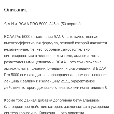
Описание
S.A.N.& BCAA PRO 5000, 345 g. (50 порций)
BCAA Pro 5000 от компании SAN& - это качественная
высокоэффективная формула, основой которой являются
незаменимые, т.е. неспособные самостоятельно
синтезироваться в человеческом теле, аминокислоты с
разветвленными цепочками. ВСАА – это три ключевые
аминокислоты: L-валин, L-лейцин, и L-изолейцин. В BCAA
Pro 5000 они находятся в пропорциональном соотношении
лейцина к валину и изолейцину 2:1:1, эффективное
действие которого доказано клиническими испытаниями.&
Кроме того данная добавка дополнена бета-аланином,
благоприятное действие которого заключается в ускорении
синтеза карнозина. Карнозин — это дипептид,