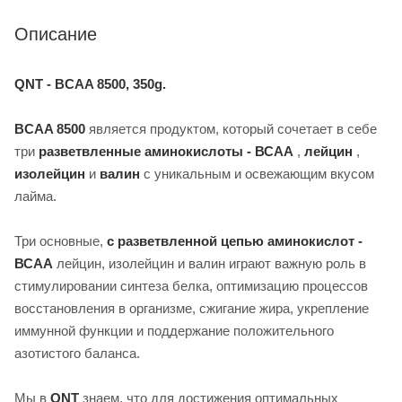
Описание
QNT - BCAA 8500, 350g.
BCAA 8500
является продуктом, который сочетает в себе
три
разветвленные аминокислоты - ВСАА
,
лейцин
,
изолейцин
и
валин
с уникальным и освежающим вкусом
лайма.
Три основные,
с разветвленной цепью аминокислот -
ВСАА
лейцин, изолейцин и валин играют важную роль в
стимулировании синтеза белка, оптимизацию процессов
восстановления в организме, сжигание жира, укрепление
иммунной функции и поддержание положительного
азотистого баланса.
Мы в
QNT
знаем, что для достижения оптимальных