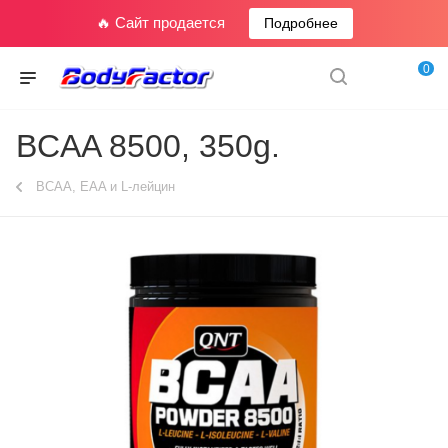
🔥 Сайт продается
Подробнее
0
BCAA 8500, 350g.
BCAA, EAA и L-лейцин