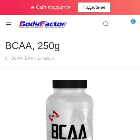
🔥 Сайт продается
Подробнее
0
BCAA, 250g
BCAA, EAA и L-лейцин