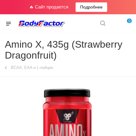
🔥 Сайт продается
Подробнее
0
Amino X, 435g (Strawberry
Dragonfruit)
BCAA, EAA и L-лейцин