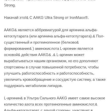
Strong.
Накачай это!& С AAKG Ultra Strong от IronMaxx®.
AAKG& является аббревиатурой для аргинина альфа-
кетоглутарата (или аргинина альфа-кетоглутарата).& Пол-
существенный и протеиногенное (белково&
формирование& ) аминокислота L-аргинин является
основой& действия AAKG& .& L-аргинин может
вырабатываться нашим организмом, но его дополняют
спортсмены в случае повышенной потребности, чтобы
улучшить работоспособность и работоспособность,
увеличить кровообращение и сосудистую систему, а также
поддержать метаболизм липидов.
L-аргинин& в Ультра Сильного AAKG имеет самое высокое
количество азота всех протеиногенные аминокислот.&
Альфа-кетоглутарат, с другой стороны, участвует в