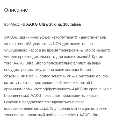
Описание
IronMaxx -&
AAKG Ultra Strong, 180 tabs&
AAKG& (аргинин-альфа-& кетоглутарат& ) действует как
эффективный& усилитель NO& для значительно
улучшенного насоса во время тренировки.& Это означает&
чистую производительность для ваших мышц!& Кроме
того, AAKG Ultra Strong положительно влияет на вашу
сосудистую систему, делая ваши мышцы более
объемными и вены более заметными.& Сочетание альфа-
кетоглутарата с протеиногенной аминокислотой L-
аргинином повышает эффективность AAKG по сравнению с
L-аргинином.& AAKG повышает производительность
накачки и продолжает тренироваться в фазе
восстановления мышц.& Улучшение мотивации во время
тренировки - приятный побочный эффект AAKG Ultra