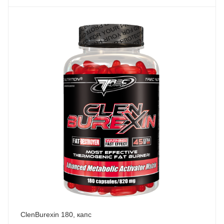
ClenBurexin 180, капc