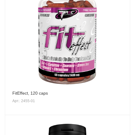
FitEffect, 120 caps
Арт.: 2455-01